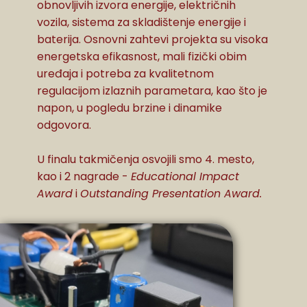
obnovljivih izvora energije, električnih
GALERIJA
vozila, sistema za skladištenje energije i
baterija. Osnovni zahtevi projekta su visoka
KONTAKT
energetska efikasnost, mali fizički obim
uređaja i potreba za kvalitetnom
EN
regulacijom izlaznih parametara, kao što je
napon, u pogledu brzine i dinamike
odgovora.
U finalu takmičenja osvojili smo 4. mesto,
kao i 2 nagrade -
Educational Impact
Award
i
Outstanding Presentation Award.