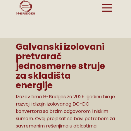
POČETNA
Galvanski izolovani
pretvarač
O NAMA
jednosmerne struje
PROJEKTI
za skladišta
energije
TIM
Izazov tima H-Bridges za 2025. godinu bio je
PARTNERI
razvoj i dizajn izolovanog DC-DC
konvertora sa brzim odgovorom i niskim
VESTI
šumom. Ovaj projekat se bavi potrebom za
savremenim rešenjima u oblastima