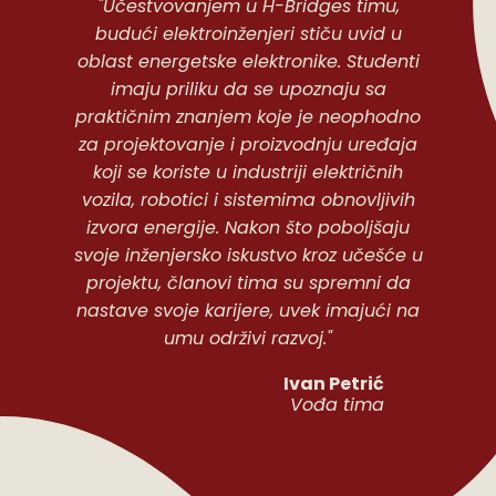
"Učestvovanjem u H-Bridges timu,
GALERIJA
budući elektroinženjeri stiču uvid u
oblast energetske elektronike. Studenti
KONTAKT
imaju priliku da se upoznaju sa
praktičnim znanjem koje je neophodno
EN
za projektovanje i proizvodnju uređaja
koji se koriste u industriji električnih
vozila, robotici i sistemima obnovljivih
izvora energije. Nakon što poboljšaju
svoje inženjersko iskustvo kroz učešće u
projektu, članovi tima su spremni da
nastave svoje karijere, uvek imajući na
umu održivi razvoj."
Ivan Petrić
Vođa tima